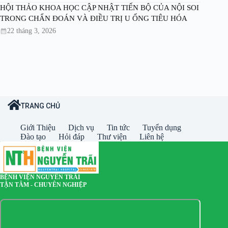
HỘI THẢO KHOA HỌC CẬP NHẬT TIẾN BỘ CỦA NỘI SOI
TRONG CHẨN ĐOÁN VÀ ĐIỀU TRỊ U ỐNG TIÊU HÓA
22 tháng 3, 2026
TRANG CHỦ
Giới Thiệu
Dịch vụ
Tin tức
Tuyển dụng
Đào tạo
Hỏi đáp
Thư viện
Liên hệ
BỆNH VIỆN NGUYỄN TRÃI
TẬN TÂM - CHUYÊN NGHIỆP