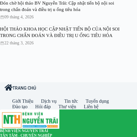
Đón chờ hội thảo BV Nguyễn Trãi: Cập nhật tiến bộ nội soi
trong chẩn đoán và điều trị u ống tiêu hóa
09 tháng 4, 2026
HỘI THẢO KHOA HỌC CẬP NHẬT TIẾN BỘ CỦA NỘI SOI
TRONG CHẨN ĐOÁN VÀ ĐIỀU TRỊ U ỐNG TIÊU HÓA
22 tháng 3, 2026
TRANG CHỦ
Giới Thiệu
Dịch vụ
Tin tức
Tuyển dụng
Đào tạo
Hỏi đáp
Thư viện
Liên hệ
BỆNH VIỆN NGUYỄN TRÃI
TẬN TÂM - CHUYÊN NGHIỆP