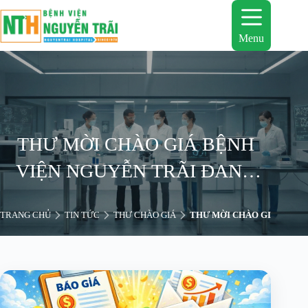
Chuyển
đến
phần
Menu
nội
dung
THƯ MỜI CHÀO GIÁ BỆNH
VIỆN NGUYỄN TRÃI ĐANG
THỰC HIỆN LẬP KẾ HOẠCH
TRANG CHỦ
TIN TỨC
THƯ CHÀO GIÁ
THƯ MỜI CHÀO GIÁ BỆNH 
MUA SẮM BỘ DÂY CHẠY
THẬN NHÂN TẠO PHỤC VỤ
CÁC CÔNG TÁC ĐIỀU TRỊ
BỆNH NHÂN