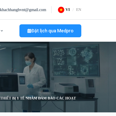
khachhangbvnt@gmail.com
VI
EN
Đặt lịch qua Medpro
THIẾT BỊ Y TẾ NHẰM ĐẢM BẢO CÁC HOẠT