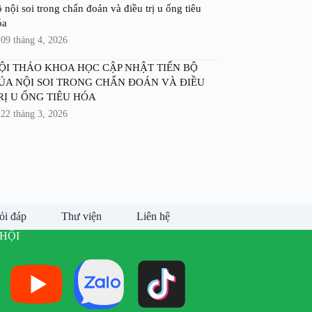
 nội soi trong chẩn đoán và điều trị u ống tiêu
óa
09 tháng 4, 2026
ỘI THẢO KHOA HỌC CẬP NHẬT TIẾN BỘ
ỦA NỘI SOI TRONG CHẨN ĐOÁN VÀ ĐIỀU
RỊ U ỐNG TIÊU HÓA
22 tháng 3, 2026
ỏi đáp
Thư viện
Liên hệ
HỘI