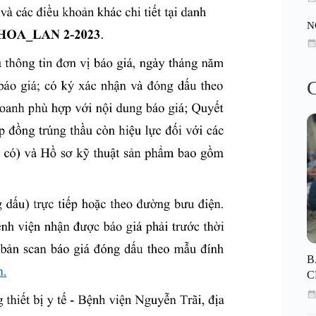
N
C
B
C