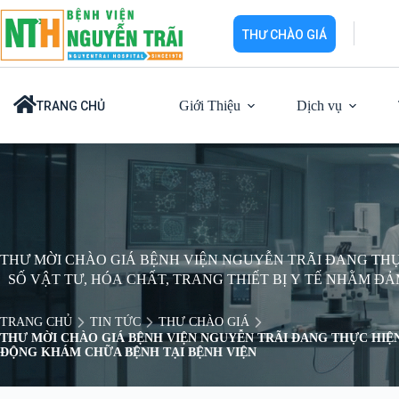
Chuyển
đến
THƯ CHÀO GIÁ
phần
nội
dung
Giới Thiệu
Dịch vụ
TRANG CHỦ
THƯ MỜI CHÀO GIÁ BỆNH VIỆN NGUYỄN TRÃI ĐANG TH
SỐ VẬT TƯ, HÓA CHẤT, TRANG THIẾT BỊ Y TẾ NHẰM 
BỆNH TẠI BỆNH VI
TRANG CHỦ
TIN TỨC
THƯ CHÀO GIÁ
THƯ MỜI CHÀO GIÁ BỆNH VIỆN NGUYỄN TRÃI ĐANG THỰC HIỆN
ĐỘNG KHÁM CHỮA BỆNH TẠI BỆNH VIỆN