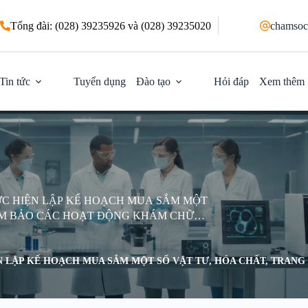
Tổng đài: (028) 39235926 và (028) 39235020
chamsoc
Tin tức
Tuyển dụng
Đào tạo
Hỏi đáp
Xem thêm
ỰC HIỆN LẬP KẾ HOẠCH MUA SẮM MỘT
ĐẢM BẢO CÁC HOẠT ĐỘNG KHÁM CHỮA
ỆN
 LẬP KẾ HOẠCH MUA SẮM MỘT SỐ VẬT TƯ, HÓA CHẤT, TRANG 