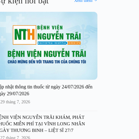
ự kiện nổi bật
Xem thêm
ập nhật thông tin thuốc từ ngày 24/07/2026 đến
gày 29/07/2026
29 tháng 7, 2026
ỆNH VIỆN NGUYỄN TRÃI KHÁM, PHÁT
HUỐC MIỄN PHÍ TẠI VĨNH LONG NHÂN
GÀY THƯƠNG BINH – LIỆT SĨ 27/7
27 tháng 7, 2026