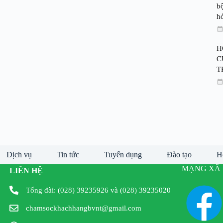
bộ
h
H
C
T
Dịch vụ
Tin tức
Tuyển dụng
Đào tạo
H
MẠNG XÃ 
LIÊN HỆ
Tổng đài: (028) 39235926 và (028) 39235020
chamsockhachhangbvnt@gmail.com