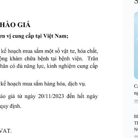
S
C
n
B
T
N