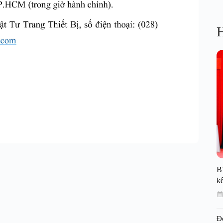
H
B
kế
Đ