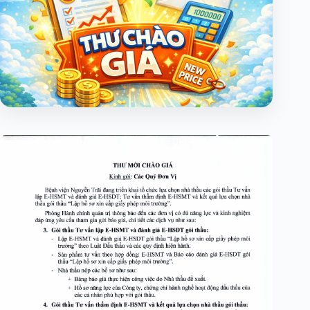
KẾT QUẢ LỰA CHỌN NHÀ
THẦU GÓI THẦU “LẬP HỒ SƠ
XIN CẤP GIẤY PHÉP MÔI
TRƯỜNG”