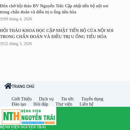
Đón chờ hội thảo BV Nguyễn Trãi: Cập nhật tiến bộ nội soi
trong chẩn đoán và điều trị u ống tiêu hóa
09 tháng 4, 2026
HỘI THẢO KHOA HỌC CẬP NHẬT TIẾN BỘ CỦA NỘI SOI
TRONG CHẨN ĐOÁN VÀ ĐIỀU TRỊ U ỐNG TIÊU HÓA
22 tháng 3, 2026
TRANG CHỦ
Giới Thiệu
Dịch vụ
Tin tức
Tuyển dụng
Đào tạo
Hỏi đáp
Thư viện
Liên hệ
BỆNH VIỆN NGUYỄN TRÃI