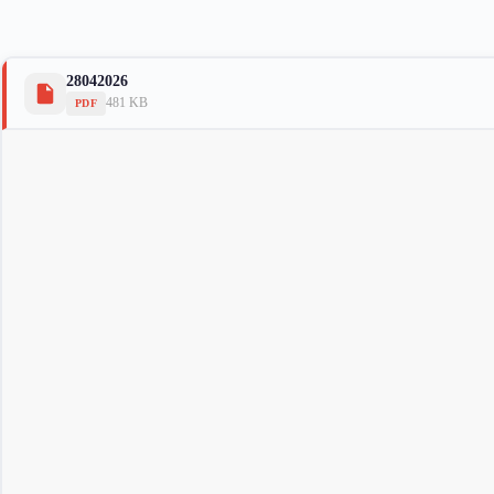
28042026
481 KB
PDF