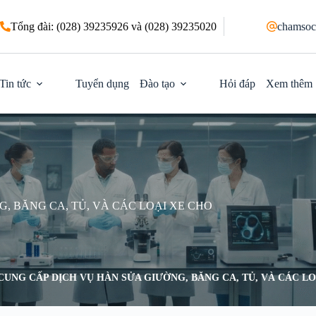
Tổng đài: (028) 39235926 và (028) 39235020
chamsoc
Tin tức
Tuyển dụng
Đào tạo
Hỏi đáp
Xem thêm
, BĂNG CA, TỦ, VÀ CÁC LOẠI XE CHO
CUNG CẤP DỊCH VỤ HÀN SỬA GIƯỜNG, BĂNG CA, TỦ, VÀ CÁC L