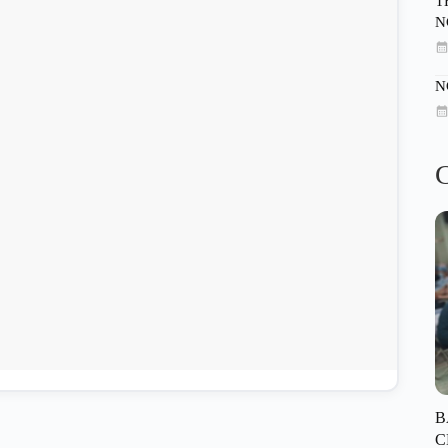
T
N
N
C
B
C