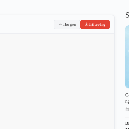
S
Thu gọn
Tải xuống
C
n
B