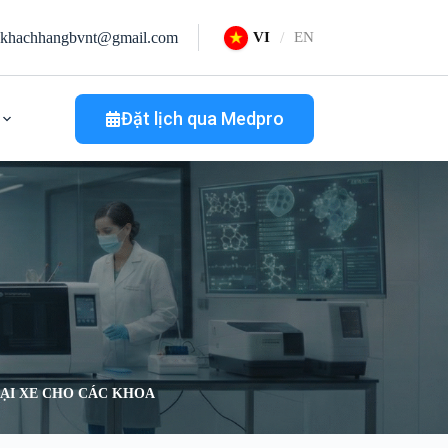
khachhangbvnt@gmail.com
VI
EN
Đặt lịch qua Medpro
OẠI XE CHO CÁC KHOA