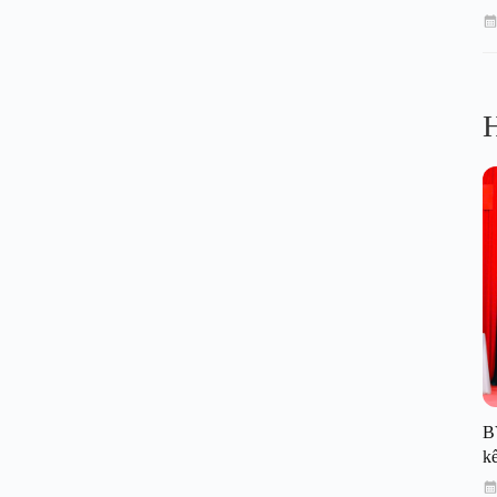
H
B
kế