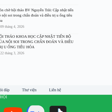
ón chờ hội thảo BV Nguyễn Trãi: Cập nhật tiến
 nội soi trong chẩn đoán và điều trị u ống tiêu
óa
09 tháng 4, 2026
ỘI THẢO KHOA HỌC CẬP NHẬT TIẾN BỘ
ỦA NỘI SOI TRONG CHẨN ĐOÁN VÀ ĐIỀU
RỊ U ỐNG TIÊU HÓA
22 tháng 3, 2026
ỏi đáp
Thư viện
Liên hệ
HỘI