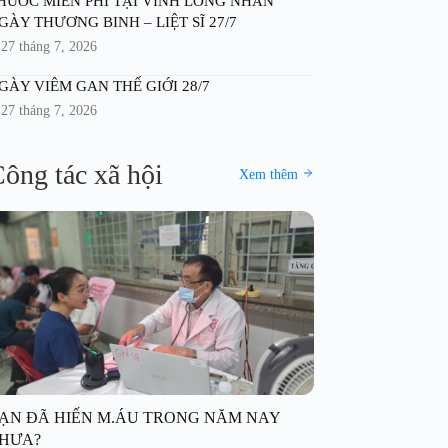
HUỐC MIỄN PHÍ TẠI VĨNH LONG NHÂN
GÀY THƯƠNG BINH – LIỆT SĨ 27/7
27 tháng 7, 2026
GÀY VIÊM GAN THẾ GIỚI 28/7
27 tháng 7, 2026
ông tác xã hội
Xem thêm
ẠN ĐÃ HIẾN M.ÁU TRONG NĂM NAY
HƯA?