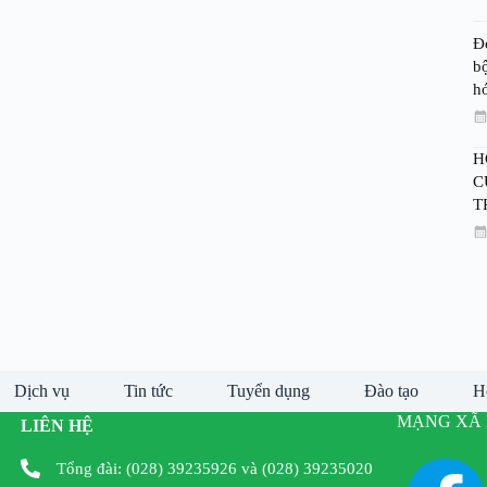
Đ
bộ
h
H
C
T
Dịch vụ
Tin tức
Tuyển dụng
Đào tạo
H
MẠNG XÃ 
LIÊN HỆ
Tổng đài: (028) 39235926 và (028) 39235020