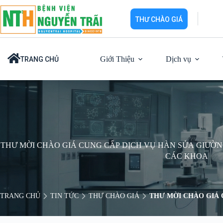
Chuyển
đến
THƯ CHÀO GIÁ
phần
nội
dung
Giới Thiệu
Dịch vụ
TRANG CHỦ
THƯ MỜI CHÀO GIÁ CUNG CẤP DỊCH VỤ HÀN SỬA GIƯỜNG
CÁC KHOA
TRANG CHỦ
TIN TỨC
THƯ CHÀO GIÁ
THƯ MỜI CHÀO GIÁ 