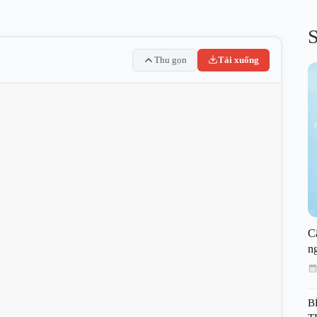
S
Thu gọn
Tải xuống
C
n
B