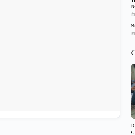
T
N
N
C
B
C