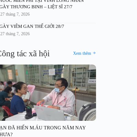
HUỐC MIỄN PHÍ TẠI VĨNH LONG NHÂN
GÀY THƯƠNG BINH – LIỆT SĨ 27/7
27 tháng 7, 2026
GÀY VIÊM GAN THẾ GIỚI 28/7
27 tháng 7, 2026
ông tác xã hội
Xem thêm
ẠN ĐÃ HIẾN M.ÁU TRONG NĂM NAY
HƯA?