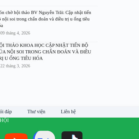
ón chờ hội thảo BV Nguyễn Trãi: Cập nhật tiến
 nội soi trong chẩn đoán và điều trị u ống tiêu
óa
09 tháng 4, 2026
ỘI THẢO KHOA HỌC CẬP NHẬT TIẾN BỘ
ỦA NỘI SOI TRONG CHẨN ĐOÁN VÀ ĐIỀU
RỊ U ỐNG TIÊU HÓA
22 tháng 3, 2026
ỏi đáp
Thư viện
Liên hệ
HỘI