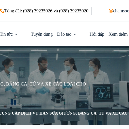
Tổng đài: (028) 39235926 và (028) 39235020
chamsoc
Tin tức
Tuyển dụng
Đào tạo
Hỏi đáp
Xem thêm
G, BĂNG CA, TỦ VÀ XE CÁC LOẠI CHO
CUNG CẤP DỊCH VỤ HÀN SỬA GIƯỜNG, BĂNG CA, TỦ VÀ XE CÁC