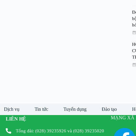
Đ
bộ
h
H
C
T
Dịch vụ
Tin tức
Tuyển dụng
Đào tạo
H
MẠNG XÃ 
LIÊN HỆ
Tổng đài: (028) 39235926 và (028) 39235020