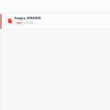
bangca_03042026
523 KB
PDF