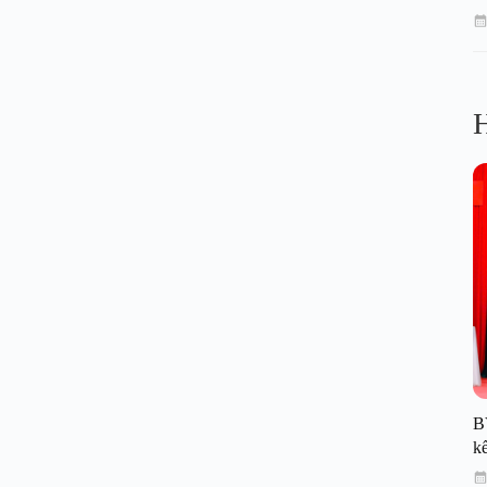
H
B
kế