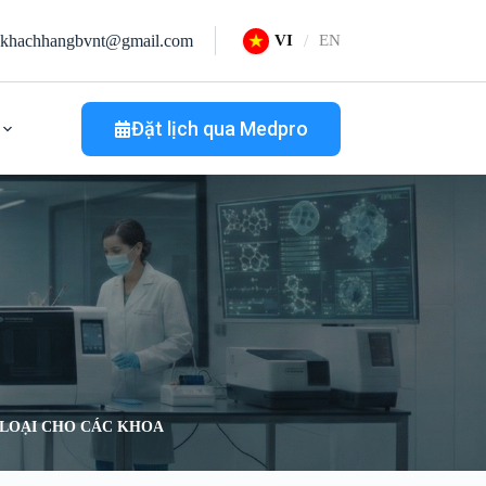
khachhangbvnt@gmail.com
VI
EN
Đặt lịch qua Medpro
 LOẠI CHO CÁC KHOA