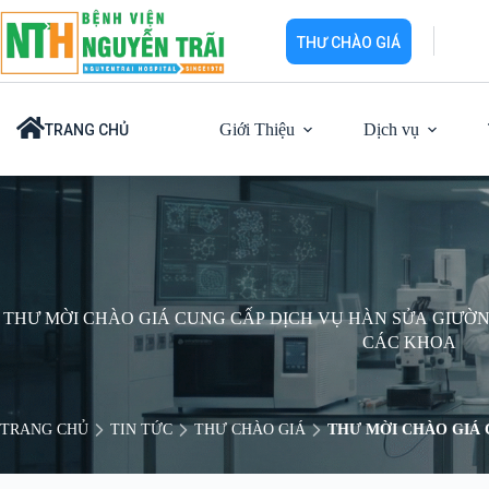
Chuyển
đến
THƯ CHÀO GIÁ
phần
nội
dung
Giới Thiệu
Dịch vụ
TRANG CHỦ
THƯ MỜI CHÀO GIÁ CUNG CẤP DỊCH VỤ HÀN SỬA GIƯỜN
CÁC KHOA
TRANG CHỦ
TIN TỨC
THƯ CHÀO GIÁ
THƯ MỜI CHÀO GIÁ 