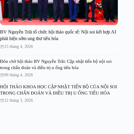
BV Nguyễn Trãi tổ chức hội thảo quốc tế: Nội soi kết hợp AI
phát hiện sớm ung thư tiêu hóa
15 tháng 4, 2026
Đón chờ hội thảo BV Nguyễn Trãi: Cập nhật tiến bộ nội soi
trong chẩn đoán và điều trị u ống tiêu hóa
09 tháng 4, 2026
HỘI THẢO KHOA HỌC CẬP NHẬT TIẾN BỘ CỦA NỘI SOI
TRONG CHẨN ĐOÁN VÀ ĐIỀU TRỊ U ỐNG TIÊU HÓA
22 tháng 3, 2026