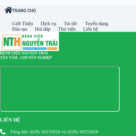
TRANG CHỦ
Giới Thiệu
Dịch vụ
Tin tức
Tuyển dụng
Đào tạo
Hỏi đáp
Thư viện
Liên hệ
BỆNH VIỆN NGUYỄN TRÃI
TẬN TÂM - CHUYÊN NGHIỆP
LIÊN HỆ
Tổng đài: (028) 39235926 và (028) 39235020