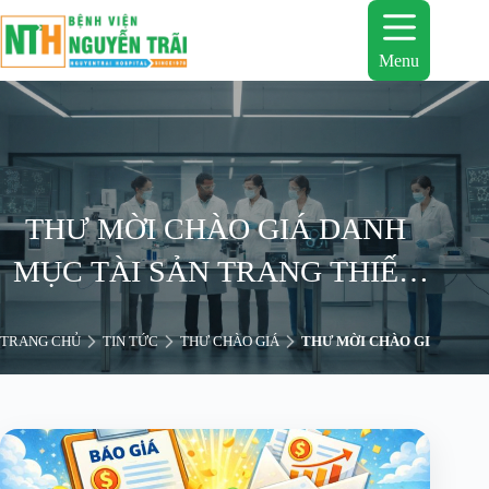
Chuyển
đến
phần
Menu
nội
dung
THƯ MỜI CHÀO GIÁ DANH
MỤC TÀI SẢN TRANG THIẾT
BỊ CẦN THẨM ĐỊNH ĐỂ
TRANG CHỦ
TIN TỨC
THƯ CHÀO GIÁ
THƯ MỜI CHÀO GIÁ DANH 
THANH LÝ CÓ NGUYÊN GIÁ
TỪ 500 TRIỆU ĐỒNG