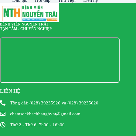
Đào tạo
Hỏi đáp
Thư viện
Liên hệ
BỆNH VIỆN NGUYỄN TRÃI
TẬN TÂM - CHUYÊN NGHIỆP
LIÊN HỆ
Tổng đài: (028) 39235926 và (028) 39235020
chamsockhachhangbvnt@gmail.com
Thứ 2 - Thứ 6: 7h00 - 16h00