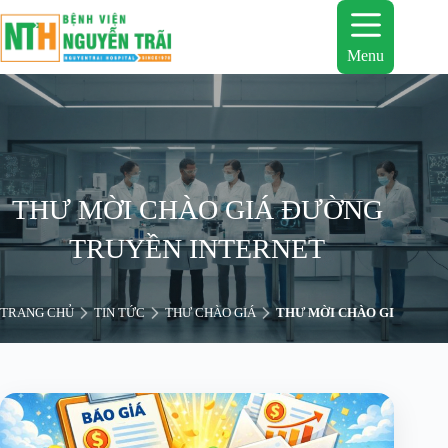
Chuyển
đến
phần
Menu
nội
dung
THƯ MỜI CHÀO GIÁ ĐƯỜNG
TRUYỀN INTERNET
TRANG CHỦ
TIN TỨC
THƯ CHÀO GIÁ
THƯ MỜI CHÀO GIÁ ĐƯỜN