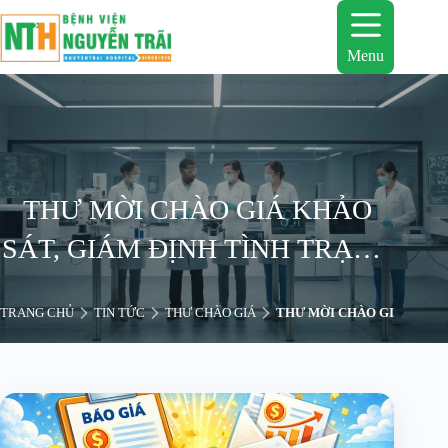
Chuyển
đến
phần
Menu
nội
dung
THƯ MỜI CHÀO GIÁ KHẢO
SÁT, GIÁM ĐỊNH TÌNH TRẠNG
HƯ HỎNG MÁY LASER
TRANG CHỦ
TIN TỨC
THƯ CHÀO GIÁ
THƯ MỜI CHÀO GIÁ KHẢO 