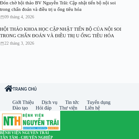
Đón chờ hội thảo BV Nguyễn Trãi: Cập nhật tiến bộ nội soi
trong chẩn đoán và điều trị u ống tiêu hóa
09 tháng 4, 2026
HỘI THẢO KHOA HỌC CẬP NHẬT TIẾN BỘ CỦA NỘI SOI
TRONG CHẨN ĐOÁN VÀ ĐIỀU TRỊ U ỐNG TIÊU HÓA
22 tháng 3, 2026
TRANG CHỦ
Giới Thiệu
Dịch vụ
Tin tức
Tuyển dụng
Đào tạo
Hỏi đáp
Thư viện
Liên hệ
BỆNH VIỆN NGUYỄN TRÃI
TẬN TÂM - CHUYÊN NGHIỆP