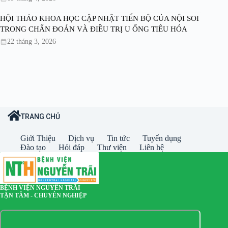
HỘI THẢO KHOA HỌC CẬP NHẬT TIẾN BỘ CỦA NỘI SOI
TRONG CHẨN ĐOÁN VÀ ĐIỀU TRỊ U ỐNG TIÊU HÓA
22 tháng 3, 2026
TRANG CHỦ
Giới Thiệu
Dịch vụ
Tin tức
Tuyển dụng
Đào tạo
Hỏi đáp
Thư viện
Liên hệ
BỆNH VIỆN NGUYỄN TRÃI
TẬN TÂM - CHUYÊN NGHIỆP