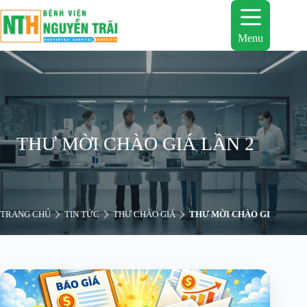
Chuyển
đến
phần
Menu
nội
dung
THƯ MỜI CHÀO GIÁ LẦN 2
TRANG CHỦ
TIN TỨC
THƯ CHÀO GIÁ
THƯ MỜI CHÀO GIÁ LẦN 2