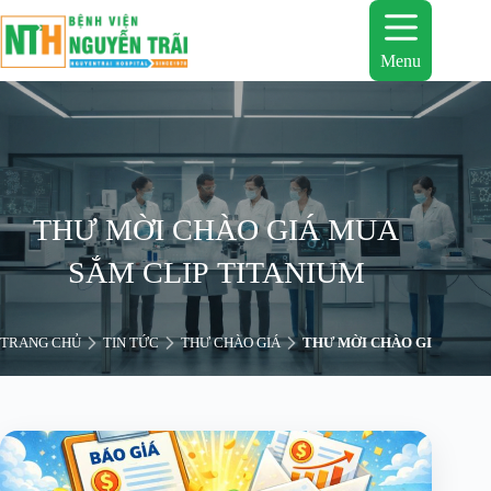
Chuyển
đến
phần
Menu
nội
dung
THƯ MỜI CHÀO GIÁ MUA
SẮM CLIP TITANIUM
TRANG CHỦ
TIN TỨC
THƯ CHÀO GIÁ
THƯ MỜI CHÀO GIÁ MUA S