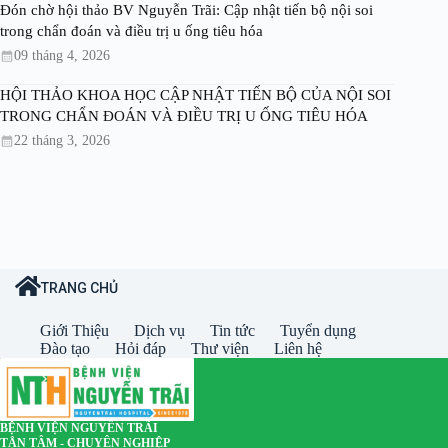
Đón chờ hội thảo BV Nguyễn Trãi: Cập nhật tiến bộ nội soi
trong chẩn đoán và điều trị u ống tiêu hóa
09 tháng 4, 2026
HỘI THẢO KHOA HỌC CẬP NHẬT TIẾN BỘ CỦA NỘI SOI
TRONG CHẨN ĐOÁN VÀ ĐIỀU TRỊ U ỐNG TIÊU HÓA
22 tháng 3, 2026
TRANG CHỦ
Giới Thiệu
Dịch vụ
Tin tức
Tuyển dụng
Đào tạo
Hỏi đáp
Thư viện
Liên hệ
BỆNH VIỆN NGUYỄN TRÃI
TẬN TÂM - CHUYÊN NGHIỆP