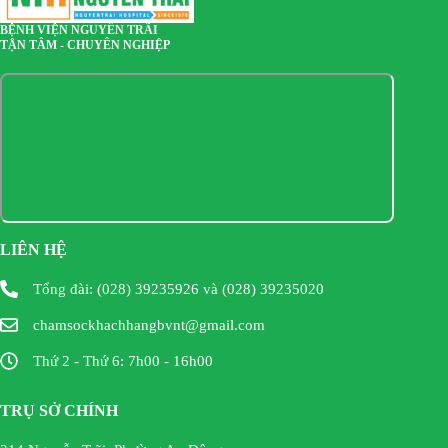
BỆNH VIỆN NGUYỄN TRÃI
TẬN TÂM - CHUYÊN NGHIỆP
LIÊN HỆ
Tổng đài: (028) 39235926 và (028) 39235020
chamsockhachhangbvnt@gmail.com
Thứ 2 - Thứ 6: 7h00 - 16h00
TRỤ SỞ CHÍNH