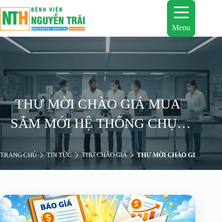
Chuyển
đến
phần
Menu
nội
dung
THƯ MỜI CHÀO GIÁ MUA
SẮM MỚI HỆ THỐNG CHỤP
CẮT LỚP 64 LÁT CẮT (CT
TRANG CHỦ
TIN TỨC
THƯ CHÀO GIÁ
THƯ MỜI CHÀO GIÁ MUA S
SCANNER 64 LÁT CẮT)