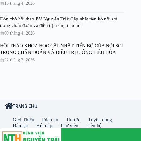
15 tháng 4, 2026
Đón chờ hội thảo BV Nguyễn Trãi: Cập nhật tiến bộ nội soi
trong chẩn đoán và điều trị u ống tiêu hóa
09 tháng 4, 2026
HỘI THẢO KHOA HỌC CẬP NHẬT TIẾN BỘ CỦA NỘI SOI
TRONG CHẨN ĐOÁN VÀ ĐIỀU TRỊ U ỐNG TIÊU HÓA
22 tháng 3, 2026
TRANG CHỦ
Giới Thiệu
Dịch vụ
Tin tức
Tuyển dụng
Đào tạo
Hỏi đáp
Thư viện
Liên hệ