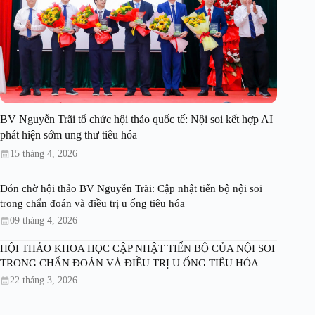
BV Nguyễn Trãi tổ chức hội thảo quốc tế: Nội soi kết hợp AI
phát hiện sớm ung thư tiêu hóa
15 tháng 4, 2026
Đón chờ hội thảo BV Nguyễn Trãi: Cập nhật tiến bộ nội soi
trong chẩn đoán và điều trị u ống tiêu hóa
09 tháng 4, 2026
HỘI THẢO KHOA HỌC CẬP NHẬT TIẾN BỘ CỦA NỘI SOI
TRONG CHẨN ĐOÁN VÀ ĐIỀU TRỊ U ỐNG TIÊU HÓA
22 tháng 3, 2026