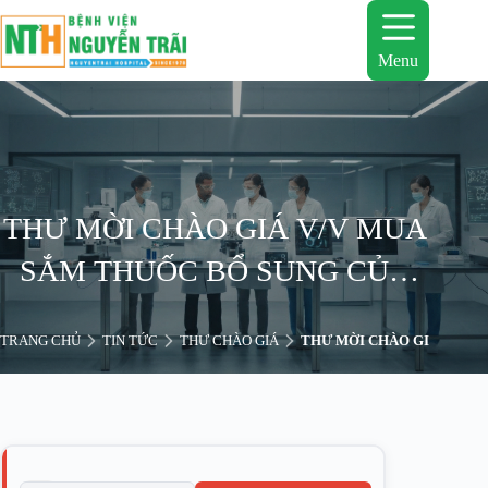
Chuyển
đến
phần
Menu
nội
dung
THƯ MỜI CHÀO GIÁ V/V MUA
SẮM THUỐC BỔ SUNG CỦA
NHÀ THUỐC BỆNH VIỆN
TRANG CHỦ
TIN TỨC
THƯ CHÀO GIÁ
THƯ MỜI CHÀO GIÁ V/V M
NGUYỄN TRÃI NĂM 2026 –
ĐỢT 2
T
B