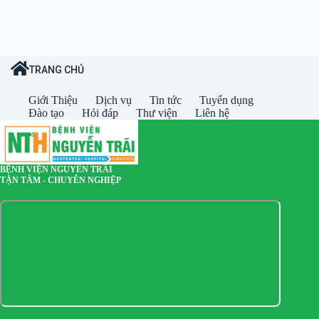
TRANG CHỦ
Giới Thiệu
Dịch vụ
Tin tức
Tuyển dụng
Đào tạo
Hỏi đáp
Thư viện
Liên hệ
BỆNH VIỆN NGUYỄN TRÃI
TẬN TÂM - CHUYÊN NGHIỆP