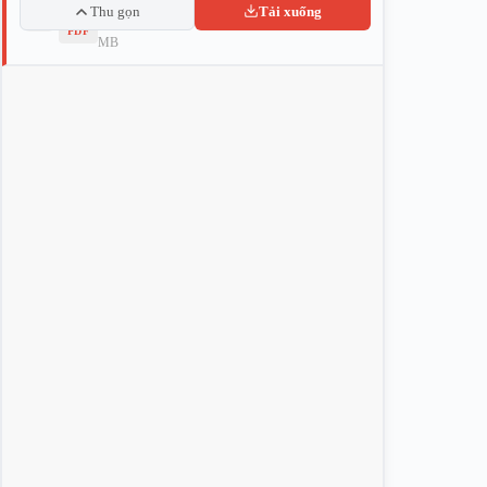
Thu gọn
Tải xuống
5
5.6
PDF
8
MB
2
–
T
H
U
Ố
C