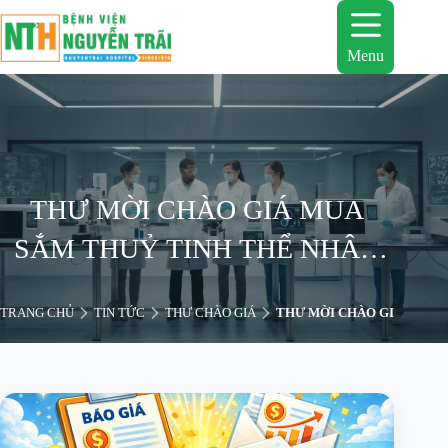
Chuyển
đến
phần
Menu
nội
dung
THƯ MỜI CHÀO GIÁ MUA
SẮM THUỶ TINH THỂ NHÂN
TẠO TẠI BỆNH VIỆN NGUYỄN
TRANG CHỦ
TIN TỨC
THƯ CHÀO GIÁ
THƯ MỜI CHÀO GIÁ MUA S
TRÃI