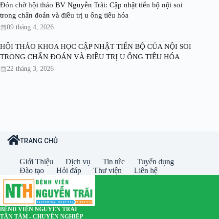
Đón chờ hội thảo BV Nguyễn Trãi: Cập nhật tiến bộ nội soi
trong chẩn đoán và điều trị u ống tiêu hóa
09 tháng 4, 2026
HỘI THẢO KHOA HỌC CẬP NHẬT TIẾN BỘ CỦA NỘI SOI
TRONG CHẨN ĐOÁN VÀ ĐIỀU TRỊ U ỐNG TIÊU HÓA
22 tháng 3, 2026
TRANG CHỦ
Giới Thiệu
Dịch vụ
Tin tức
Tuyển dụng
Đào tạo
Hỏi đáp
Thư viện
Liên hệ
BỆNH VIỆN NGUYỄN TRÃI
TẬN TÂM - CHUYÊN NGHIỆP