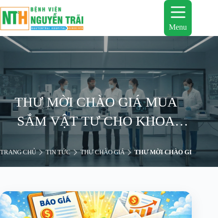
Chuyển
đến
phần
Menu
nội
dung
THƯ MỜI CHÀO GIÁ MUA
SẮM VẬT TƯ CHO KHOA
GMHS VÀ KHOA TM1 NHẰM
TRANG CHỦ
TIN TỨC
THƯ CHÀO GIÁ
THƯ MỜI CHÀO GIÁ MUA 
ĐẢM BẢO CÁC HOẠT ĐỘNG
KHÁM CHỮA BỆNH CỦA
BỆNH VIỆN