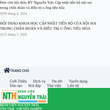
Đón chờ hội thảo BV Nguyễn Trãi: Cập nhật tiến bộ nội soi
trong chẩn đoán và điều trị u ống tiêu hóa
09 tháng 4, 2026
HỘI THẢO KHOA HỌC CẬP NHẬT TIẾN BỘ CỦA NỘI SOI
TRONG CHẨN ĐOÁN VÀ ĐIỀU TRỊ U ỐNG TIÊU HÓA
22 tháng 3, 2026
TRANG CHỦ
Giới Thiệu
Dịch vụ
Tin tức
Tuyển dụng
Đào tạo
Hỏi đáp
Thư viện
Liên hệ
BỆNH VIỆN NGUYỄN TRÃI
TẬN TÂM - CHUYÊN NGHIỆP