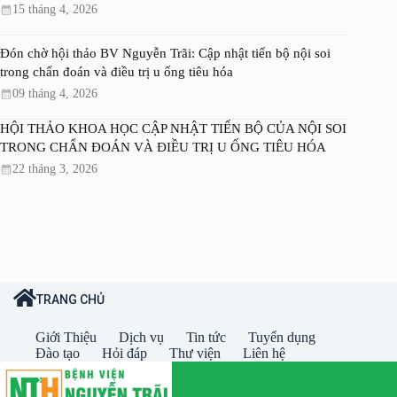
15 tháng 4, 2026
Đón chờ hội thảo BV Nguyễn Trãi: Cập nhật tiến bộ nội soi
trong chẩn đoán và điều trị u ống tiêu hóa
09 tháng 4, 2026
HỘI THẢO KHOA HỌC CẬP NHẬT TIẾN BỘ CỦA NỘI SOI
TRONG CHẨN ĐOÁN VÀ ĐIỀU TRỊ U ỐNG TIÊU HÓA
22 tháng 3, 2026
TRANG CHỦ
Giới Thiệu
Dịch vụ
Tin tức
Tuyển dụng
Đào tạo
Hỏi đáp
Thư viện
Liên hệ