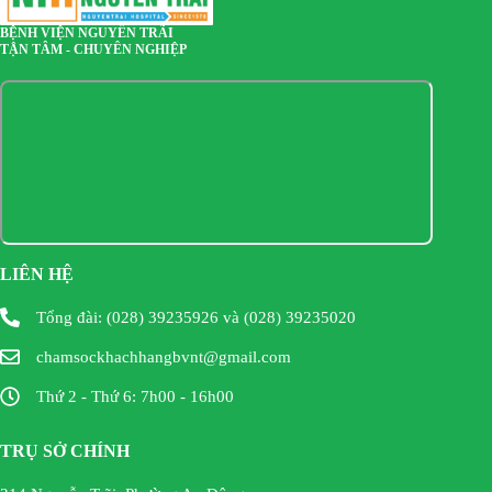
BỆNH VIỆN NGUYỄN TRÃI
TẬN TÂM - CHUYÊN NGHIỆP
LIÊN HỆ
Tổng đài: (028) 39235926 và (028) 39235020
chamsockhachhangbvnt@gmail.com
Thứ 2 - Thứ 6: 7h00 - 16h00
TRỤ SỞ CHÍNH