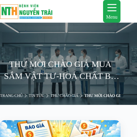
Chuyển
đến
phần
Menu
nội
dung
THƯ MỜI CHÀO GIÁ MUA
SẮM VẬT TƯ-HOÁ CHẤT BỔ
SUNG LẦN 3
TRANG CHỦ
TIN TỨC
THƯ CHÀO GIÁ
THƯ MỜI CHÀO GIÁ MUA S