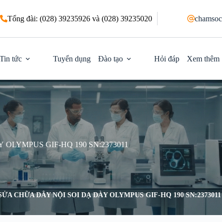
Tổng đài: (028) 39235926 và (028) 39235020
chamsoc
Tin tức
Tuyển dụng
Đào tạo
Hỏi đáp
Xem thêm
OLYMPUS GIF-HQ 190 SN:2373011
ỬA CHỮA DÂY NỘI SOI DẠ DÀY OLYMPUS GIF-HQ 190 SN:2373011