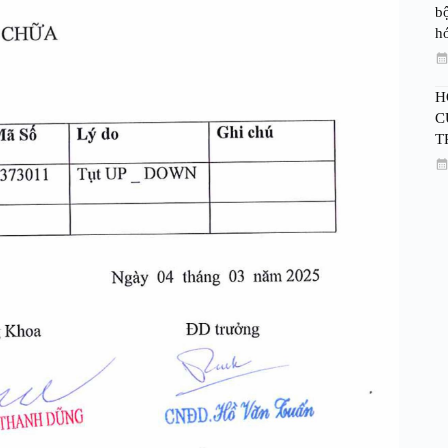
bộ
h
H
C
T