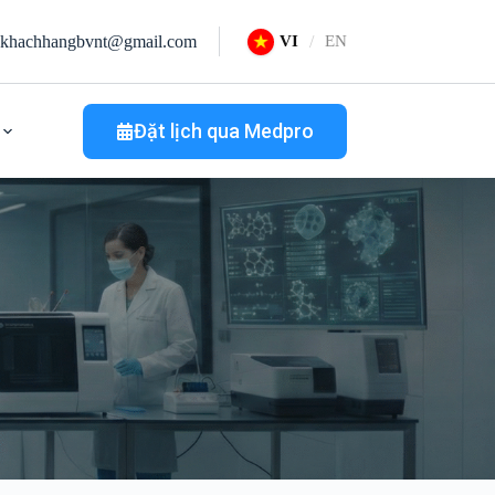
khachhangbvnt@gmail.com
VI
EN
Đặt lịch qua Medpro