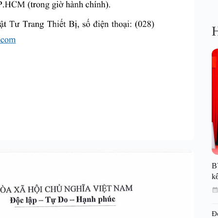
H
B
kế
Đ