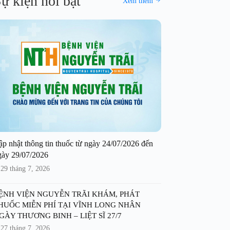
ự kiện nổi bật
Xem thêm
ập nhật thông tin thuốc từ ngày 24/07/2026 đến
gày 29/07/2026
29 tháng 7, 2026
ỆNH VIỆN NGUYỄN TRÃI KHÁM, PHÁT
HUỐC MIỄN PHÍ TẠI VĨNH LONG NHÂN
GÀY THƯƠNG BINH – LIỆT SĨ 27/7
27 tháng 7, 2026