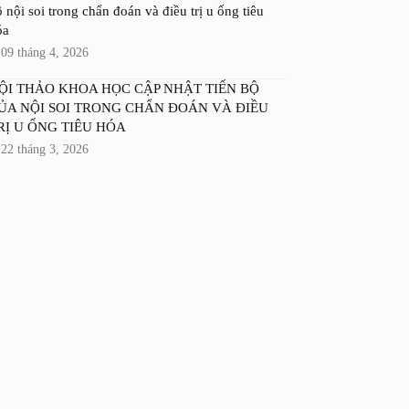
 nội soi trong chẩn đoán và điều trị u ống tiêu
óa
09 tháng 4, 2026
ỘI THẢO KHOA HỌC CẬP NHẬT TIẾN BỘ
ỦA NỘI SOI TRONG CHẨN ĐOÁN VÀ ĐIỀU
RỊ U ỐNG TIÊU HÓA
22 tháng 3, 2026