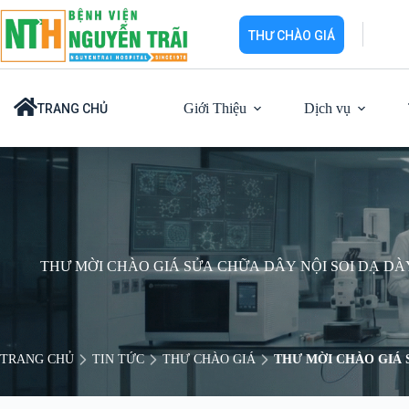
Chuyển
đến
THƯ CHÀO GIÁ
phần
nội
dung
Giới Thiệu
Dịch vụ
TRANG CHỦ
THƯ MỜI CHÀO GIÁ SỬA CHỮA DÂY NỘI SOI DẠ DÀY 
TRANG CHỦ
TIN TỨC
THƯ CHÀO GIÁ
THƯ MỜI CHÀO GIÁ S