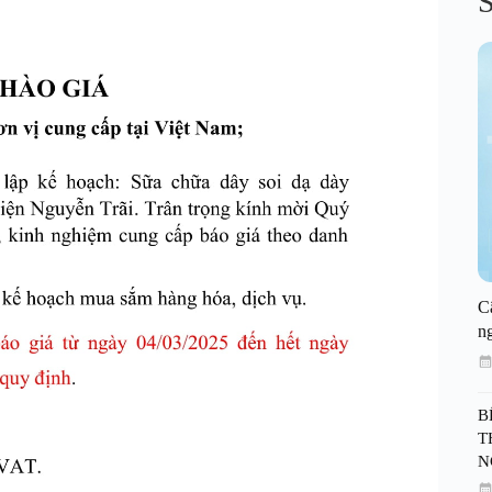
S
C
n
B
T
N