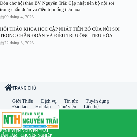
Đón chờ hội thảo BV Nguyễn Trãi: Cập nhật tiến bộ nội soi
trong chẩn đoán và điều trị u ống tiêu hóa
09 tháng 4, 2026
HỘI THẢO KHOA HỌC CẬP NHẬT TIẾN BỘ CỦA NỘI SOI
TRONG CHẨN ĐOÁN VÀ ĐIỀU TRỊ U ỐNG TIÊU HÓA
22 tháng 3, 2026
TRANG CHỦ
Giới Thiệu
Dịch vụ
Tin tức
Tuyển dụng
Đào tạo
Hỏi đáp
Thư viện
Liên hệ
BỆNH VIỆN NGUYỄN TRÃI
TẬN TÂM - CHUYÊN NGHIỆP