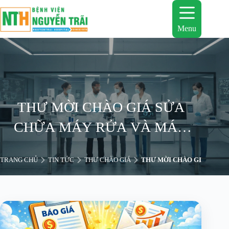
Chuyển
đến
phần
Menu
nội
dung
THƯ MỜI CHÀO GIÁ SỬA
CHỮA MÁY RỬA VÀ MÁY
SẤY DỤNG CỤ Y TẾ PHỤC VỤ
TRANG CHỦ
TIN TỨC
THƯ CHÀO GIÁ
THƯ MỜI CHÀO GIÁ SỬA C
CÔNG TÁC KHÁM CHỮA
BỆNH