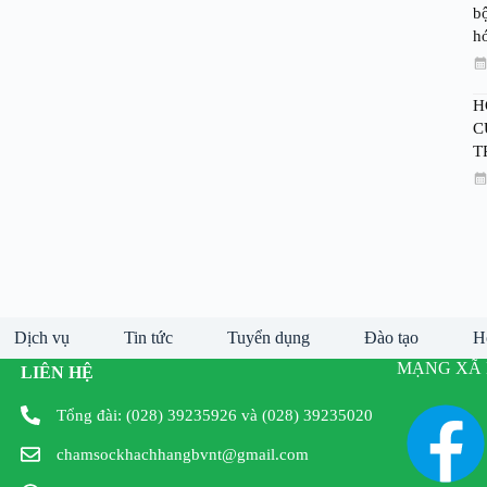
bộ
h
H
C
T
Dịch vụ
Tin tức
Tuyển dụng
Đào tạo
H
MẠNG XÃ 
LIÊN HỆ
Tổng đài: (028) 39235926 và (028) 39235020
chamsockhachhangbvnt@gmail.com