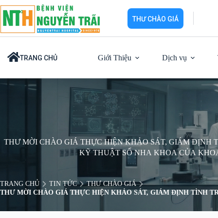
Chuyển
đến
THƯ CHÀO GIÁ
phần
nội
dung
Giới Thiệu
Dịch vụ
TRANG CHỦ
THƯ MỜI CHÀO GIÁ THỰC HIỆN KHẢO SÁT, GIÁM ĐỊNH
KỸ THUẬT SỐ NHA KHOA CỦA KHO
TRANG CHỦ
TIN TỨC
THƯ CHÀO GIÁ
THƯ MỜI CHÀO GIÁ THỰC HIỆN KHẢO SÁT, GIÁM ĐỊNH TÌNH