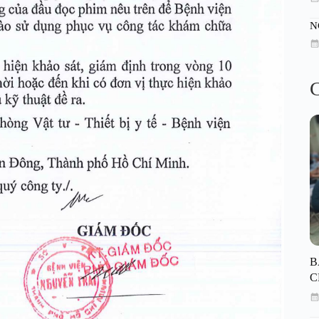
N
C
B
C