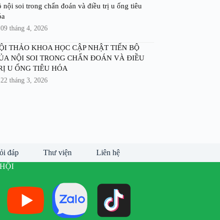
 nội soi trong chẩn đoán và điều trị u ống tiêu
óa
09 tháng 4, 2026
ỘI THẢO KHOA HỌC CẬP NHẬT TIẾN BỘ
ỦA NỘI SOI TRONG CHẨN ĐOÁN VÀ ĐIỀU
RỊ U ỐNG TIÊU HÓA
22 tháng 3, 2026
ỏi đáp
Thư viện
Liên hệ
HỘI