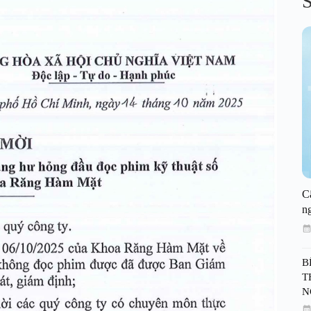
S
C
n
B
T
N