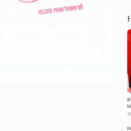
H
B
kế
Đ