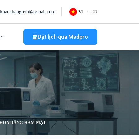
khachhangbvnt@gmail.com
VI
EN
Đặt lịch qua Medpro
 KHOA RĂNG HÀM MẶT