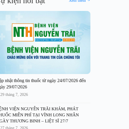
ự kiện nổi bật
Xem thêm
ập nhật thông tin thuốc từ ngày 24/07/2026 đến
gày 29/07/2026
29 tháng 7, 2026
ỆNH VIỆN NGUYỄN TRÃI KHÁM, PHÁT
HUỐC MIỄN PHÍ TẠI VĨNH LONG NHÂN
GÀY THƯƠNG BINH – LIỆT SĨ 27/7
27 tháng 7, 2026