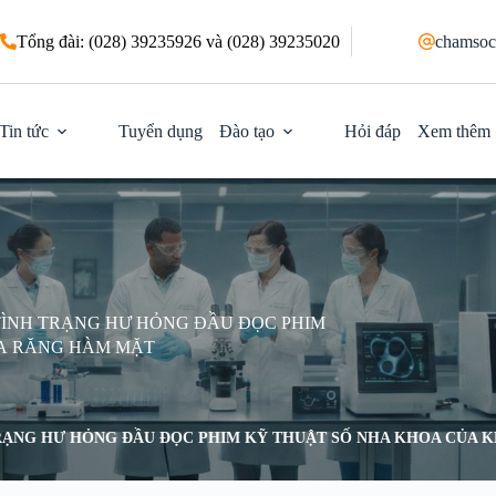
Tổng đài: (028) 39235926 và (028) 39235020
chamsoc
Tin tức
Tuyển dụng
Đào tạo
Hỏi đáp
Xem thêm
 TÌNH TRẠNG HƯ HỎNG ĐẦU ĐỌC PHIM
A RĂNG HÀM MẶT
 TRẠNG HƯ HỎNG ĐẦU ĐỌC PHIM KỸ THUẬT SỐ NHA KHOA CỦA