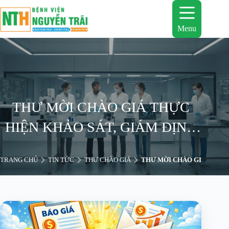
Chuyển
đến
phần
Menu
nội
dung
THƯ MỜI CHÀO GIÁ THỰC
HIỆN KHẢO SÁT, GIÁM ĐỊNH
TÌNH TRẠNG HƯ HỎNG MÁY
TRANG CHỦ
TIN TỨC
THƯ CHÀO GIÁ
THƯ MỜI CHÀO GIÁ THỰC 
SIÊU ÂM MÀU DI ĐỘNG