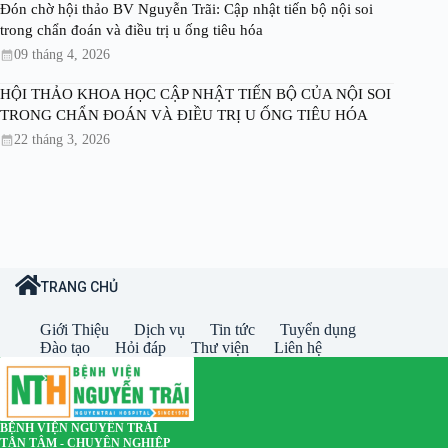
Đón chờ hội thảo BV Nguyễn Trãi: Cập nhật tiến bộ nội soi
trong chẩn đoán và điều trị u ống tiêu hóa
09 tháng 4, 2026
HỘI THẢO KHOA HỌC CẬP NHẬT TIẾN BỘ CỦA NỘI SOI
TRONG CHẨN ĐOÁN VÀ ĐIỀU TRỊ U ỐNG TIÊU HÓA
22 tháng 3, 2026
TRANG CHỦ
Giới Thiệu
Dịch vụ
Tin tức
Tuyển dụng
Đào tạo
Hỏi đáp
Thư viện
Liên hệ
BỆNH VIỆN NGUYỄN TRÃI
TẬN TÂM - CHUYÊN NGHIỆP