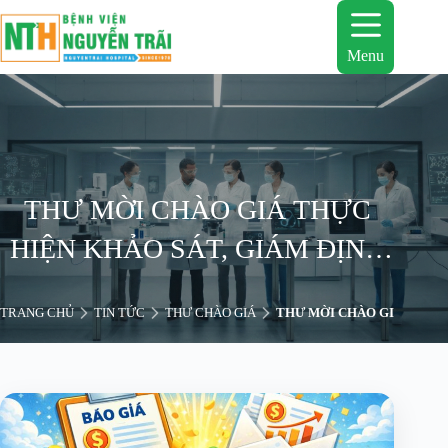
Chuyển
đến
phần
Menu
nội
dung
THƯ MỜI CHÀO GIÁ THỰC
HIỆN KHẢO SÁT, GIÁM ĐỊNH
TÌNH TRẠNG HƯ HỎNG ỐNG
TRANG CHỦ
TIN TỨC
THƯ CHÀO GIÁ
THƯ MỜI CHÀO GIÁ THỰC 
HÚT NỘI SOI