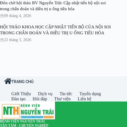
Đón chờ hội thảo BV Nguyễn Trãi: Cập nhật tiến bộ nội soi
trong chẩn đoán và điều trị u ống tiêu hóa
09 tháng 4, 2026
HỘI THẢO KHOA HỌC CẬP NHẬT TIẾN BỘ CỦA NỘI SOI
TRONG CHẨN ĐOÁN VÀ ĐIỀU TRỊ U ỐNG TIÊU HÓA
22 tháng 3, 2026
TRANG CHỦ
Giới Thiệu
Dịch vụ
Tin tức
Tuyển dụng
Đào tạo
Hỏi đáp
Thư viện
Liên hệ
BỆNH VIỆN NGUYỄN TRÃI
TẬN TÂM - CHUYÊN NGHIỆP