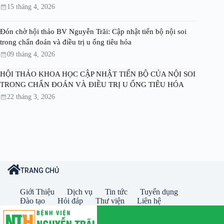
15 tháng 4, 2026
Đón chờ hội thảo BV Nguyễn Trãi: Cập nhật tiến bộ nội soi
trong chẩn đoán và điều trị u ống tiêu hóa
09 tháng 4, 2026
HỘI THẢO KHOA HỌC CẬP NHẬT TIẾN BỘ CỦA NỘI SOI
TRONG CHẨN ĐOÁN VÀ ĐIỀU TRỊ U ỐNG TIÊU HÓA
22 tháng 3, 2026
TRANG CHỦ
Giới Thiệu
Dịch vụ
Tin tức
Tuyển dụng
Đào tạo
Hỏi đáp
Thư viện
Liên hệ