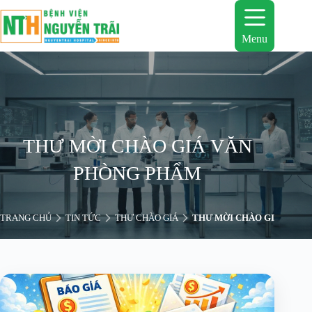
Chuyển
đến
phần
Menu
nội
dung
THƯ MỜI CHÀO GIÁ VĂN
PHÒNG PHẨM
TRANG CHỦ
TIN TỨC
THƯ CHÀO GIÁ
THƯ MỜI CHÀO GIÁ VĂN 