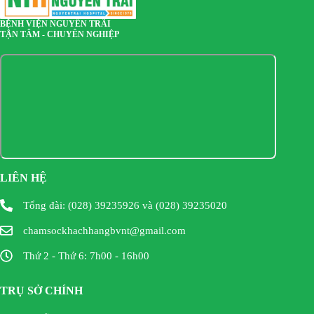
BỆNH VIỆN NGUYỄN TRÃI
TẬN TÂM - CHUYÊN NGHIỆP
LIÊN HỆ
Tổng đài: (028) 39235926 và (028) 39235020
chamsockhachhangbvnt@gmail.com
Thứ 2 - Thứ 6: 7h00 - 16h00
TRỤ SỞ CHÍNH