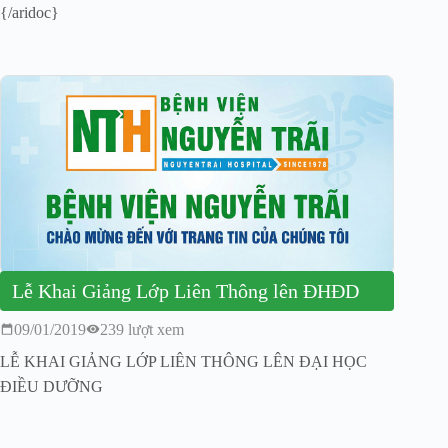
{/aridoc}
Lễ Khai Giảng Lớp Liên Thông lên ĐHĐD
09/01/2019
239 lượt xem
LỄ KHAI GIẢNG LỚP LIÊN THÔNG LÊN ĐẠI HỌC
ĐIỀU DƯỠNG