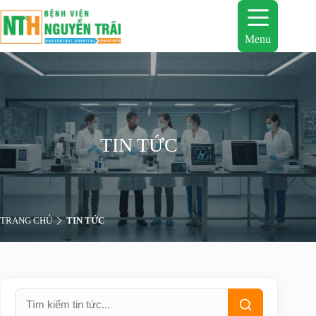
Chuyển
đến
phần
Menu
nội
dung
TIN TỨC
TRANG CHỦ
TIN TỨC