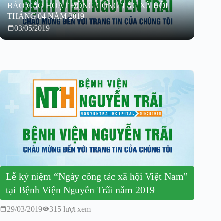
BÁO CÁO HOẠT ĐỘNG CÔNG TÁC XÃ HỘI
THÁNG 04 NĂM 2019
03/05/2019
Lễ kỷ niệm “Ngày công tác xã hội Việt Nam”
tại Bệnh Viện Nguyễn Trãi năm 2019
29/03/2019
315 lượt xem