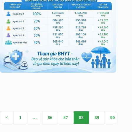
<
1
…
86
87
88
89
90
…