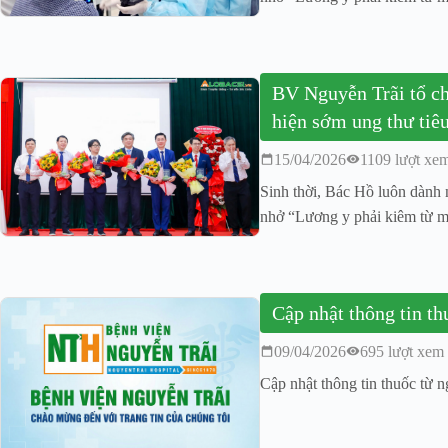
BV Nguyễn Trãi tổ chứ
hiện sớm ung thư tiê
15/04/2026
1109 lượt xe
Sinh thời, Bác Hồ luôn dành 
nhở “Lương y phải kiêm từ m
Cập nhật thông tin t
09/04/2026
695 lượt xem
Cập nhật thông tin thuốc từ 