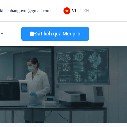
khachhangbvnt@gmail.com
VI
EN
Đặt lịch qua Medpro