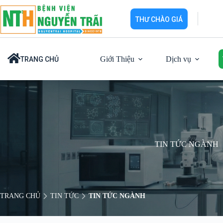
Chuyển
đến
THƯ CHÀO GIÁ
phần
nội
dung
Giới Thiệu
Dịch vụ
TRANG CHỦ
TIN TỨC NGÀNH
TRANG CHỦ
TIN TỨC
TIN TỨC NGÀNH