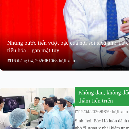
Những bước tiến vượt bậc của nội soi siêu âm: Từ ch
tiêu hóa – gan mật tụy
16 tháng 04, 2026
1068 lượt xem
Không đau, không dấu
thầm tiến triển
15/04/2026
859 lượt xem
Sinh thời, Bác Hồ luôn dành 
nhở “Lương y phải kiêm từ m