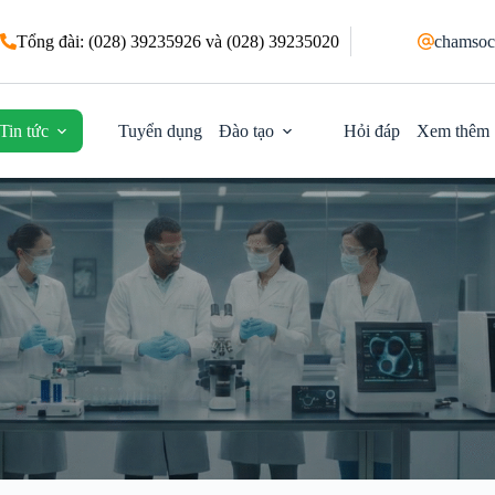
Tổng đài: (028) 39235926 và (028) 39235020
chamsoc
Tin tức
Tuyển dụng
Đào tạo
Hỏi đáp
Xem thêm