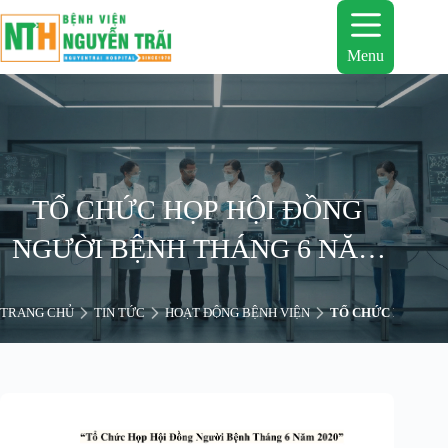
Chuyển
đến
phần
Menu
nội
dung
TỔ CHỨC HỌP HỘI ĐỒNG
NGƯỜI BỆNH THÁNG 6 NĂM
2020
TRANG CHỦ
TIN TỨC
HOẠT ĐỘNG BỆNH VIỆN
TỔ CHỨC HỌP HỘI