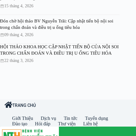
15 tháng 4, 2026
Đón chờ hội thảo BV Nguyễn Trãi: Cập nhật tiến bộ nội soi
trong chẩn đoán và điều trị u ống tiêu hóa
09 tháng 4, 2026
HỘI THẢO KHOA HỌC CẬP NHẬT TIẾN BỘ CỦA NỘI SOI
TRONG CHẨN ĐOÁN VÀ ĐIỀU TRỊ U ỐNG TIÊU HÓA
22 tháng 3, 2026
TRANG CHỦ
Giới Thiệu
Dịch vụ
Tin tức
Tuyển dụng
Đào tạo
Hỏi đáp
Thư viện
Liên hệ