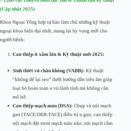
? Lĩnh vực chuyên môn đặc thù & Thành tựu kỹ thuật
(Cập nhật 2025)
Khoa Ngoại Tổng hợp tự hào làm chủ những kỹ thuật
ngoại khoa hiện đại nhất, mang lại hy vọng mới cho
người bệnh:
Can thiệp ít xâm lấn & Kỹ thuật mới 2025:
Sinh thiết vú chân không (VABB):
Kỹ thuật
“không để lại sẹo” dưới hướng dẫn siêu âm giúp
loại bỏ hoàn toàn u vú lành tính mà không cần
mổ hở.
Can thiệp mạch máu (DSA):
Chụp và nút mạch
gan (TACE/DEB-TACE) điều trị u gan; can thiệp
nội mạch đặt stent mạch máu não; nút mạch cầm