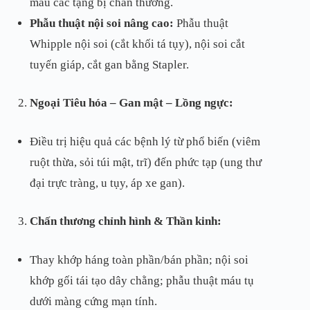
máu các tạng bị chấn thương.
Phẫu thuật nội soi nâng cao:
Phẫu thuật
Whipple nội soi (cắt khối tá tụy), nội soi cắt
tuyến giáp, cắt gan bằng Stapler.
Ngoại Tiêu hóa – Gan mật – Lồng ngực:
Điều trị hiệu quả các bệnh lý từ phổ biến (viêm
ruột thừa, sỏi túi mật, trĩ) đến phức tạp (ung thư
đại trực tràng, u tụy, áp xe gan).
Chấn thương chỉnh hình & Thần kinh:
Thay khớp háng toàn phần/bán phần; nội soi
khớp gối tái tạo dây chằng; phẫu thuật máu tụ
dưới màng cứng mạn tính.