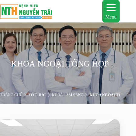
Chuyển
đến
phần
Menu
nội
dung
KHOA NGOẠI TỔNG HỢP
TRANG CHỦ
TỔ CHỨC
KHOA LÂM SÀNG
KHOA NGOẠI TỔNG HỢ