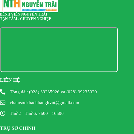
BỆNH VIỆN NGUYỄN TRÃI
TẬN TÂM - CHUYÊN NGHIỆP
LIÊN HỆ
Tổng đài: (028) 39235926 và (028) 39235020
chamsockhachhangbvnt@gmail.com
Thứ 2 - Thứ 6: 7h00 - 16h00
TRỤ SỞ CHÍNH