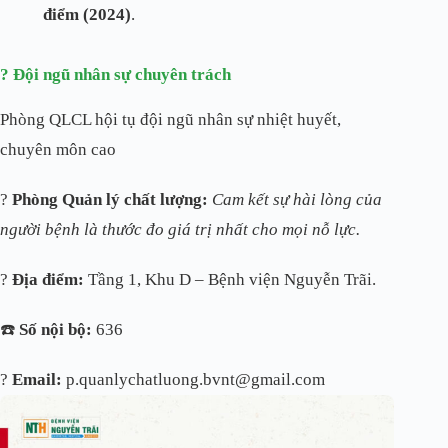
điểm (2024)
.
? Đội ngũ nhân sự chuyên trách
Phòng QLCL hội tụ đội ngũ nhân sự nhiệt huyết,
chuyên môn cao
?
Phòng Quản lý chất lượng:
Cam kết sự hài lòng của
người bệnh là thước đo giá trị nhất cho mọi nỗ lực.
?
Địa điểm:
Tầng 1, Khu D – Bệnh viện Nguyễn Trãi.
☎️
Số nội bộ:
636
?
Email:
p.quanlychatluong.bvnt@gmail.com