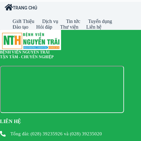
TRANG CHỦ
Giới Thiệu
Dịch vụ
Tin tức
Tuyển dụng
Đào tạo
Hỏi đáp
Thư viện
Liên hệ
BỆNH VIỆN NGUYỄN TRÃI
TẬN TÂM - CHUYÊN NGHIỆP
LIÊN HỆ
Tổng đài: (028) 39235926 và (028) 39235020