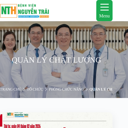
Chuyển
đến
phần
Menu
nội
dung
QUẢN LÝ CHẤT LƯỢNG
TRANG CHỦ
TỔ CHỨC
PHÒNG CHỨC NĂNG
QUẢN LÝ CHẤT LƯỢ