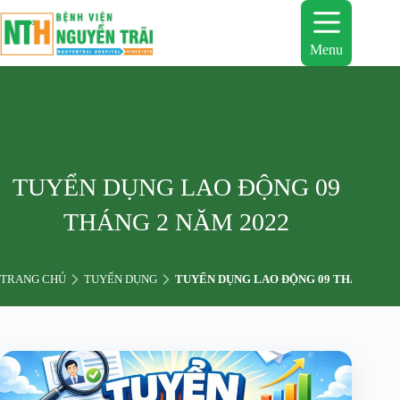
Chuyển
đến
phần
Menu
nội
dung
TUYỂN DỤNG LAO ĐỘNG 09
THÁNG 2 NĂM 2022
TRANG CHỦ
TUYỂN DỤNG
TUYỂN DỤNG LAO ĐỘNG 09 THÁNG 2 N