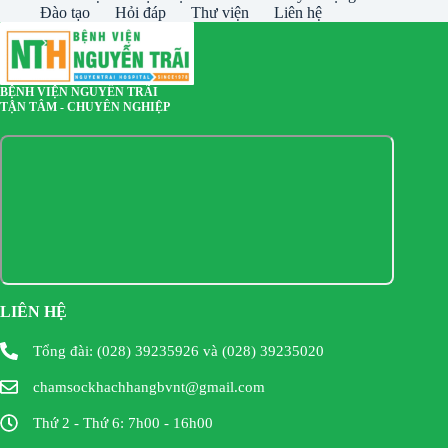
Đào tạo
Hỏi đáp
Thư viện
Liên hệ
BỆNH VIỆN NGUYỄN TRÃI
TẬN TÂM - CHUYÊN NGHIỆP
LIÊN HỆ
Tổng đài: (028) 39235926 và (028) 39235020
chamsockhachhangbvnt@gmail.com
Thứ 2 - Thứ 6: 7h00 - 16h00