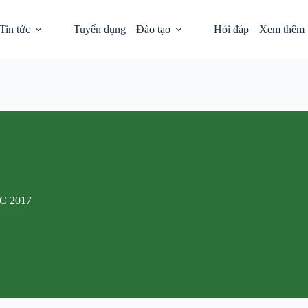
Tổng đài: (028) 39235926 và (028) 39235020
chamsoc
Tin tức
Tuyển dụng
Đào tạo
Hỏi đáp
Xem thêm
 2017