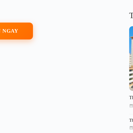
T
 NGAY
T
T