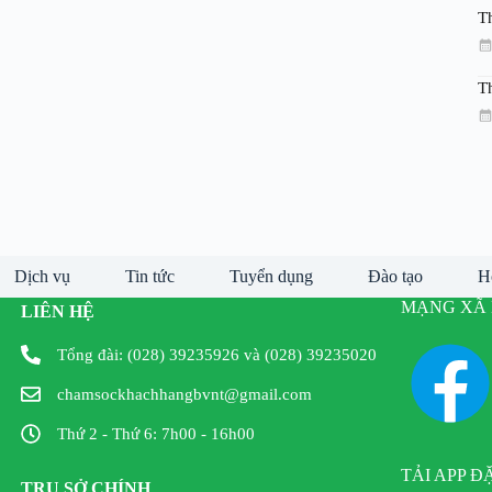
T
T
Dịch vụ
Tin tức
Tuyển dụng
Đào tạo
H
MẠNG XÃ 
LIÊN HỆ
Tổng đài: (028) 39235926 và (028) 39235020
chamsockhachhangbvnt@gmail.com
Thứ 2 - Thứ 6: 7h00 - 16h00
TẢI APP Đ
TRỤ SỞ CHÍNH