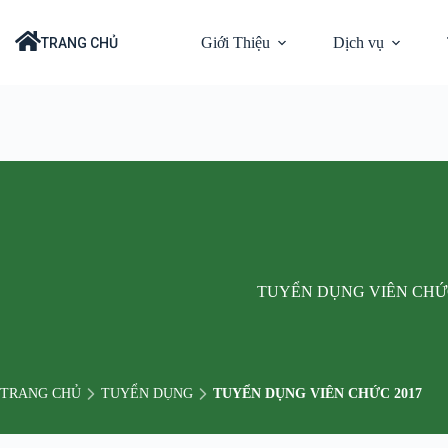
Chuyển
đến
THƯ CHÀO GIÁ
Giới Thiệu
Dịch vụ
TRANG CHỦ
phần
nội
dung
TUYỂN DỤNG VIÊN CHỨC
TRANG CHỦ
TUYỂN DỤNG
TUYỂN DỤNG VIÊN CHỨC 2017