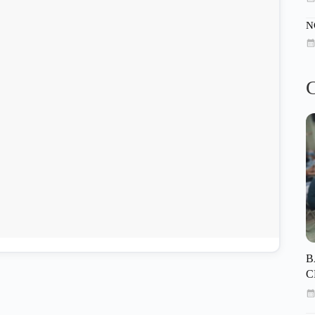
N
C
B
C