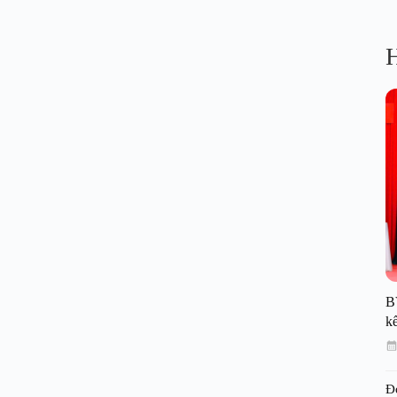
H
B
kế
Đ