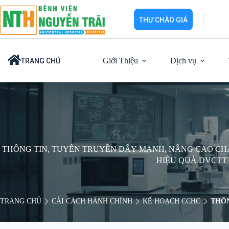
Chuyển
đến
THƯ CHÀO GIÁ
phần
nội
dung
Giới Thiệu
Dịch vụ
TRANG CHỦ
THÔNG TIN, TUYÊN TRUYỀN ĐẨY MẠNH, NÂNG CAO CH
HIỆU QUẢ DVCTT
TRANG CHỦ
CẢI CÁCH HÀNH CHÍNH
KẾ HOẠCH CCHC
THÔN