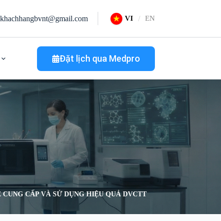
khachhangbvnt@gmail.com
VI
EN
Đặt lịch qua Medpro
 CUNG CẤP VÀ SỬ DỤNG HIỆU QUẢ DVCTT