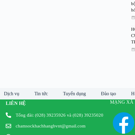
bộ
h
H
C
T
Dịch vụ
Tin tức
Tuyển dụng
Đào tạo
H
MẠNG XÃ 
LIÊN HỆ
Tổng đài: (028) 39235926 và (028) 39235020
chamsockhachhangbvnt@gmail.com