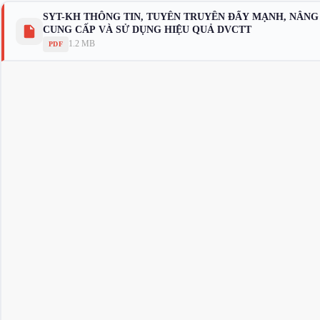
SYT-KH THÔNG TIN, TUYÊN TRUYỀN ĐẨY MẠNH, NÂN
CUNG CẤP VÀ SỬ DỤNG HIỆU QUẢ DVCTT
1.2 MB
PDF