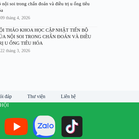
 nội soi trong chẩn đoán và điều trị u ống tiêu
óa
09 tháng 4, 2026
ỘI THẢO KHOA HỌC CẬP NHẬT TIẾN BỘ
ỦA NỘI SOI TRONG CHẨN ĐOÁN VÀ ĐIỀU
RỊ U ỐNG TIÊU HÓA
22 tháng 3, 2026
ỏi đáp
Thư viện
Liên hệ
HỘI