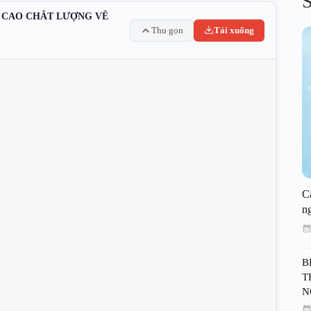
S
G CAO CHẤT LƯỢNG VỀ
Thu gọn
Tải xuống
C
n
B
T
N