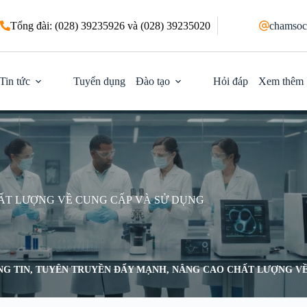
Tổng đài: (028) 39235926 và (028) 39235020
chamsoc
Tin tức
Tuyển dụng
Đào tạo
Hỏi đáp
Xem thêm
ẤT LƯỢNG VỀ CUNG CẤP VÀ SỬ DỤNG
G TIN, TUYÊN TRUYỀN ĐẨY MẠNH, NÂNG CAO CHẤT LƯỢNG VỀ