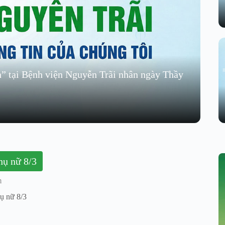
n” tại Bệnh viện Nguyễn Trãi nhân ngày Thầy
Mừng ngày quốc tế phụ nữ 8/3
m
ụ nữ 8/3