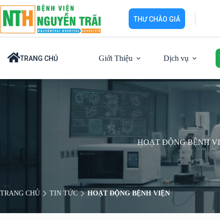
Chuyển
đến
THƯ CHÀO GIÁ
phần
nội
dung
Giới Thiệu
Dịch vụ
TRANG CHỦ
HOẠT ĐỘNG BỆNH V
TRANG CHỦ
TIN TỨC
HOẠT ĐỘNG BỆNH VIỆN