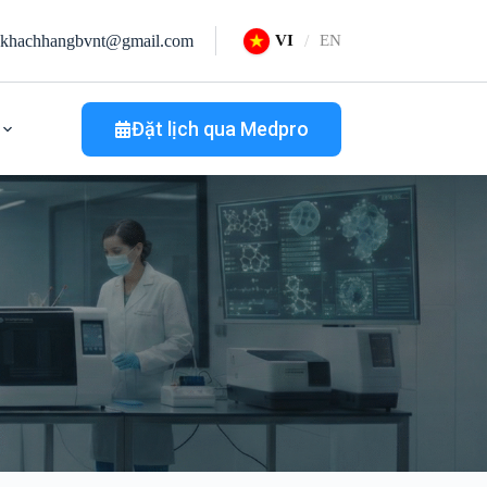
khachhangbvnt@gmail.com
VI
EN
Đặt lịch qua Medpro