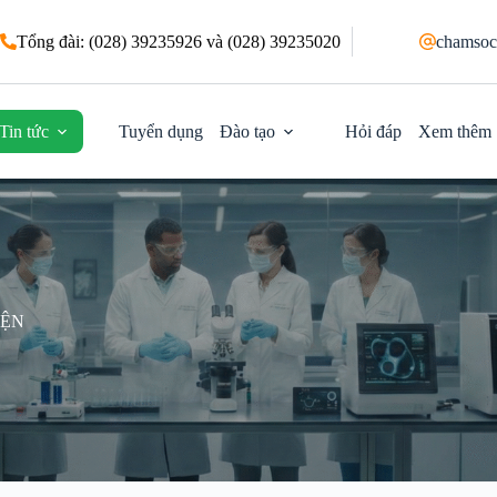
Tổng đài: (028) 39235926 và (028) 39235020
chamsoc
Tin tức
Tuyển dụng
Đào tạo
Hỏi đáp
Xem thêm
IỆN