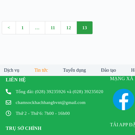
<
1
…
11
12
13
Dịch vụ
Tin tức
Tuyển dụng
Đào tạo
H
MẠNG XÃ 
LIÊN HỆ
Tổng đài: (028) 39235926 và (028) 39235020
chamsockhachhangbvnt@gmail.com
Thứ 2 - Thứ 6: 7h00 - 16h00
TẢI APP Đ
TRỤ SỞ CHÍNH