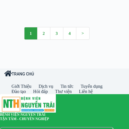
1
2
3
4
>
TRANG CHỦ
Giới Thiệu
Dịch vụ
Tin tức
Tuyển dụng
Đào tạo
Hỏi đáp
Thư viện
Liên hệ
BỆNH VIỆN NGUYỄN TRÃI
TẬN TÂM - CHUYÊN NGHIỆP