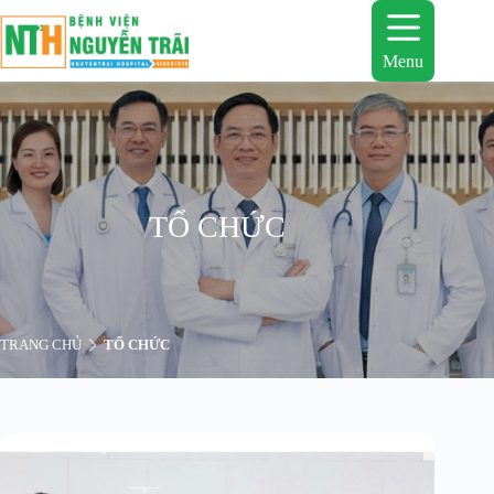
Chuyển
đến
phần
Menu
nội
dung
TỔ CHỨC
TRANG CHỦ
TỔ CHỨC