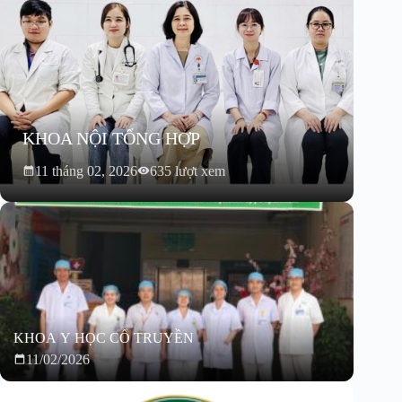
KHOA NỘI TỔNG HỢP
11 tháng 02, 2026
635 lượt xem
KHOA Y HỌC CỔ TRUYỀN
11/02/2026