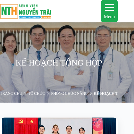
Chuyển
đến
phần
Menu
nội
dung
KẾ HOẠCH TỔNG HỢP
TRANG CHỦ
TỔ CHỨC
PHÒNG CHỨC NĂNG
KẾ HOẠCH TỔNG HỢ