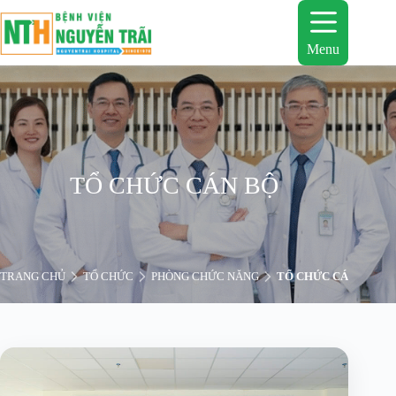
Chuyển
đến
phần
Menu
nội
dung
TỔ CHỨC CÁN BỘ
TRANG CHỦ
TỔ CHỨC
PHÒNG CHỨC NĂNG
TỔ CHỨC CÁN BỘ