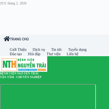
11 tháng 2, 2026
TRANG CHỦ
Giới Thiệu
Dịch vụ
Tin tức
Tuyển dụng
Đào tạo
Hỏi đáp
Thư viện
Liên hệ
BỆNH VIỆN NGUYỄN TRÃI
TẬN TÂM - CHUYÊN NGHIỆP