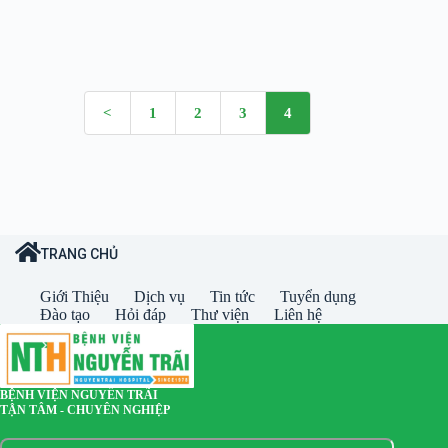
<
1
2
3
4
TRANG CHỦ
Giới Thiệu
Dịch vụ
Tin tức
Tuyển dụng
Đào tạo
Hỏi đáp
Thư viện
Liên hệ
BỆNH VIỆN NGUYỄN TRÃI
TẬN TÂM - CHUYÊN NGHIỆP