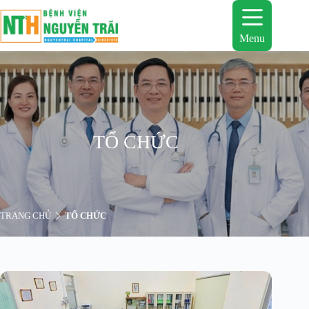
Chuyển
đến
phần
Menu
nội
dung
TỔ CHỨC
TRANG CHỦ
TỔ CHỨC